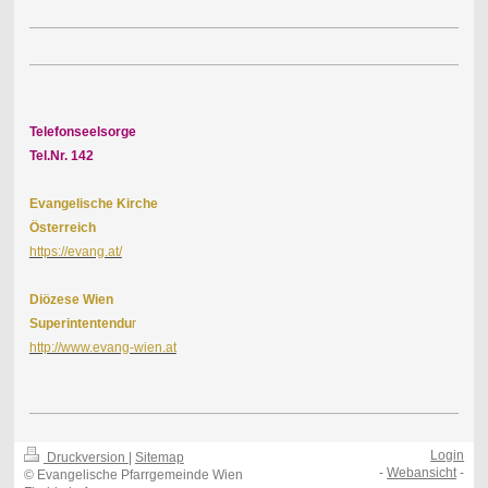
Telefonseelsorge
Tel.Nr. 142
Evangelische Kirche
Österreich
https://evang.at/
Diözese Wien
Superintentendu
r
http://www.evang-wien.at
Login
Druckversion
|
Sitemap
-
Webansicht
-
© Evangelische Pfarrgemeinde Wien