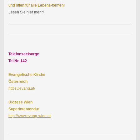
und offen für alle Lebens-formen!
Lesen Sie hier mehr
!
Telefonseelsorge
Tel.Nr. 142
Evangelische Kirche
Österreich
https://evang.at/
Diözese Wien
Superintentendu
r
http://www.evang-wien.at