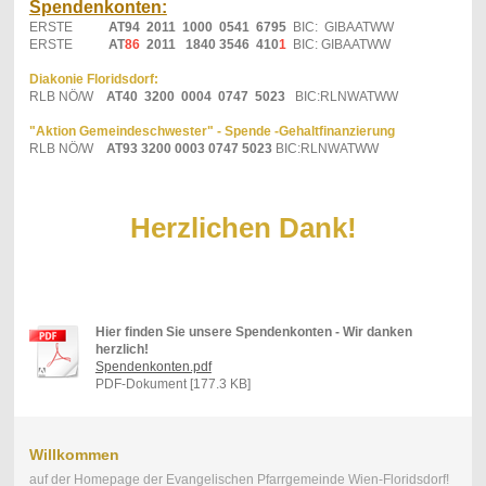
Spendenkonten:
ERSTE
AT94 2011 1000 0541 6795
BIC: GIBAATWW
ERSTE
AT
86
2011 1840 3546 410
1
BIC: GIBAATWW
Diakonie Floridsdorf:
RLB NÖ/W
AT40 3200 0004 0747 5023
BIC:RLNWATWW
"Aktion Gemeindeschwester" - Spende -Gehaltfinanzierung
RLB NÖ/W
AT93 3200 0003 0747 5023
BIC:RLNWATWW
Herzlichen Dank!
Hier finden Sie unsere Spendenkonten - Wir danken
herzlich!
Spendenkonten.pdf
PDF-Dokument [177.3 KB]
Willkommen
auf der Homepage der Evangelischen Pfarrgemeinde Wien-Floridsdorf!